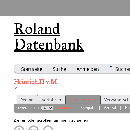
Roland
Datenbank
Startseite
Suche
Anmelden
Suche
Heinrich.II v.M
Person
Vorfahren
Nachkommen
Verwandtsch
Generationen:
Standard
|
Kompakt
|
Vertikal
|
Nu
Ziehen oder scrollen, um mehr zu sehen