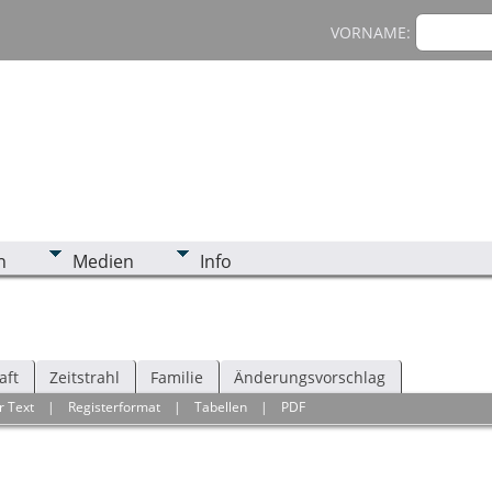
VORNAME:
n
Medien
Info
aft
Zeitstrahl
Familie
Änderungsvorschlag
r Text
|
Registerformat
|
Tabellen
|
PDF