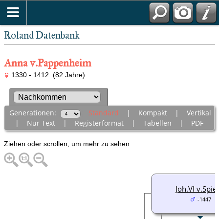
Roland Datenbank
Anna v.Pappenheim
1330 - 1412 (82 Jahre)
Generationen:
Standard
|
Kompakt
|
Vertikal
|
Nur Text
|
Registerformat
|
Tabellen
|
PDF
Ziehen oder scrollen, um mehr zu sehen
Joh.VI v.Spie
-1447