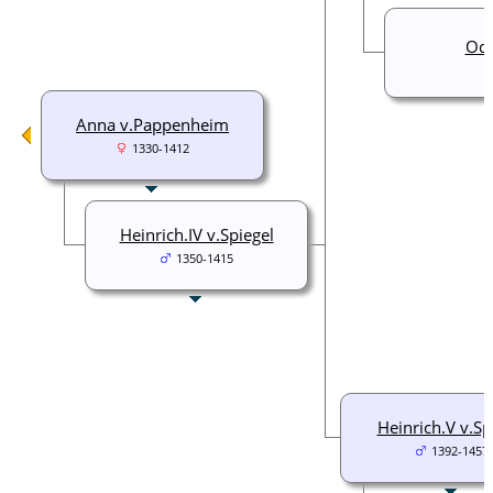
Oda
Anna v.Pappenheim
1330-1412
Heinrich.IV v.Spiegel
1350-1415
Heinrich.V v.Sp
1392-1457