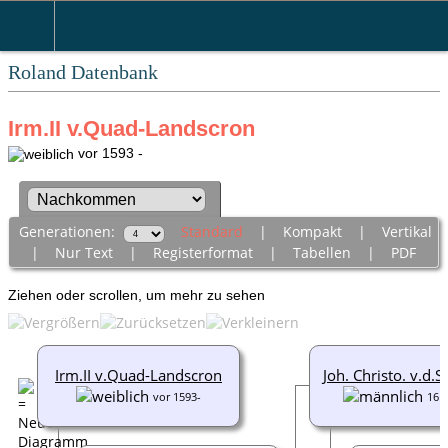
Roland Datenbank
Irm.II v.Quad-Landscron
vor 1593 -
Generationen:
Standard
|
Kompakt
|
Vertikal
|
Nur Text
|
Registerformat
|
Tabellen
|
PDF
Ziehen oder scrollen, um mehr zu sehen
Irm.II v.Quad-Landscron
Joh. Christo. v.d.
vor 1593-
161