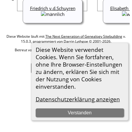
Friedrich v.d.Schuyren
Elisabeth 
Diese Website läuft mit
The Next Generation of Genealogy Sitebuilding
v.
15.0.3, programmiert von Darrin Lythgoe © 2001-2026.
Diese Website verwendet
Betreut von
Roland zu Dortmund e.V.
. |
Datenschutzerklärung
.
Cookies. Wenn Sie fortfahren,
Hier geht es zum Impressum
ohne Ihre Browser-Einstellungen
Zur Desktop-Webseite wechseln
zu ändern, erklären Sie sich mit
der Nutzung von Cookies
einverstanden.
Datenschutzerklärung anzeigen
Verstanden