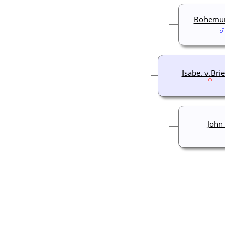
Bohemund 
Isabe. v.Brie
John d