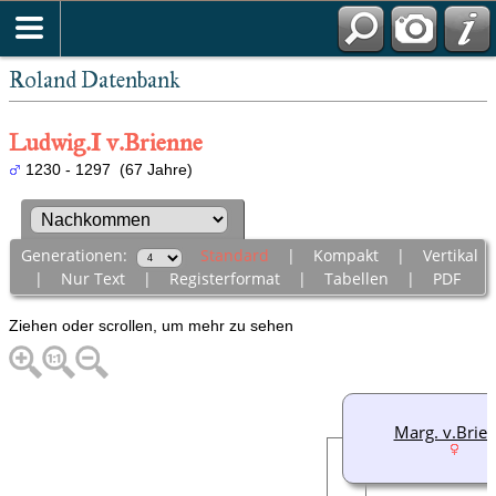
Roland Datenbank
Ludwig.I v.Brienne
1230 - 1297 (67 Jahre)
Generationen:
Standard
|
Kompakt
|
Vertikal
|
Nur Text
|
Registerformat
|
Tabellen
|
PDF
Ziehen oder scrollen, um mehr zu sehen
Marg. v.Brie