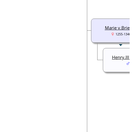
Marie v.Brie
1255-1340
Henry.III