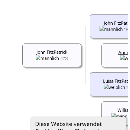
John FitzPatr
174
John FitzPatrick
Anne 
-1758
Luisa FitzPatr
17
Willia
Diese Website verwendet