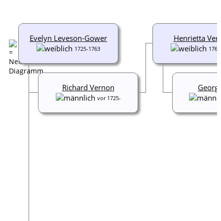
Evelyn Leveson-Gower
Henrietta Ver
1725-1763
1760
Richard Vernon
Georg 
vor 1725-