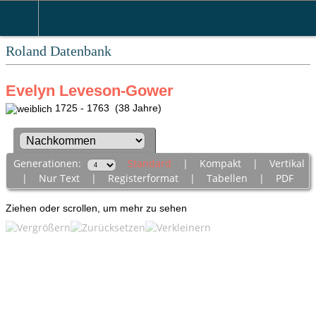
Roland Datenbank
Evelyn Leveson-Gower
1725 - 1763 (38 Jahre)
Generationen:
Standard
|
Kompakt
|
Vertikal
|
Nur Text
|
Registerformat
|
Tabellen
|
PDF
Ziehen oder scrollen, um mehr zu sehen