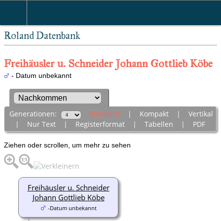
Roland Datenbank
Freihäusler u. Schneider Johann Gottlieb Köbe
- Datum unbekannt
Generationen:
Standard
|
Kompakt
|
Vertikal
|
Nur Text
|
Registerformat
|
Tabellen
|
PDF
Ziehen oder scrollen, um mehr zu sehen
Freihäusler u. Schneider
Johann Gottlieb Köbe
-Datum unbekannt