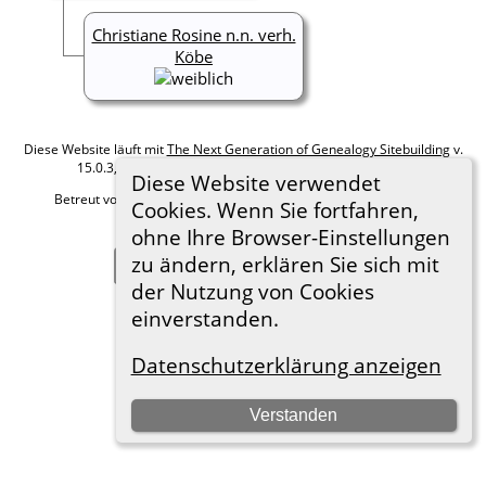
Christiane Rosine n.n. verh.
Köbe
Diese Website läuft mit
The Next Generation of Genealogy Sitebuilding
v.
15.0.3, programmiert von Darrin Lythgoe © 2001-2026.
Diese Website verwendet
Betreut von
Roland zu Dortmund e.V.
. |
Datenschutzerklärung
.
Cookies. Wenn Sie fortfahren,
Hier geht es zum Impressum
ohne Ihre Browser-Einstellungen
zu ändern, erklären Sie sich mit
Zur Desktop-Webseite wechseln
der Nutzung von Cookies
einverstanden.
Datenschutzerklärung anzeigen
Verstanden