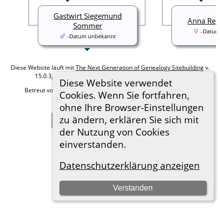
Gastwirt Siegemund
Anna Reg
Sommer
-Datum
-Datum unbekannt
Diese Website läuft mit
The Next Generation of Genealogy Sitebuilding
v.
15.0.3, programmiert von Darrin Lythgoe © 2001-2026.
Diese Website verwendet
Betreut von
Roland zu Dortmund e.V.
. |
Datenschutzerklärung
.
Cookies. Wenn Sie fortfahren,
Hier geht es zum Impressum
ohne Ihre Browser-Einstellungen
zu ändern, erklären Sie sich mit
Zur Desktop-Webseite wechseln
der Nutzung von Cookies
einverstanden.
Datenschutzerklärung anzeigen
Verstanden