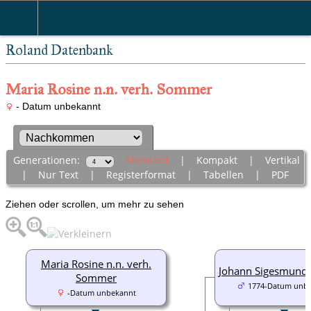
Roland Datenbank
Maria Rosine n.n. verh. Sommer
- Datum unbekannt
Generationen:
Standard
|
Kompakt
|
Vertikal
|
Nur Text
|
Registerformat
|
Tabellen
|
PDF
Ziehen oder scrollen, um mehr zu sehen
Maria Rosine n.n. verh.
Johann Sigesmund
Sommer
1774-Datum unb
-Datum unbekannt