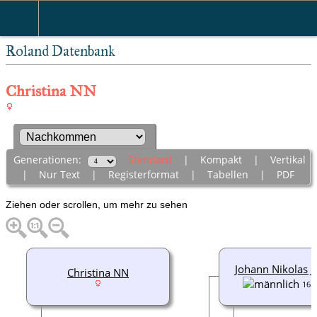
Roland Datenbank
Christina NN
Generationen:
Standard
|
Kompakt
|
Vertikal
|
Nur Text
|
Registerformat
|
Tabellen
|
PDF
Ziehen oder scrollen, um mehr zu sehen
Johann Nikolas J
Christina NN
165