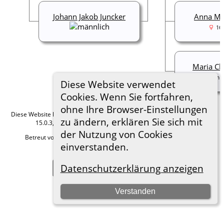
Johann Jakob Juncker
Anna Ma
16
Maria Ch
um 1
Diese Website verwendet
Cookies. Wenn Sie fortfahren,
ohne Ihre Browser-Einstellungen
Diese Website läuft mit
The Next Generation of Genealogy Sitebuilding
v.
zu ändern, erklären Sie sich mit
15.0.3, programmiert von Darrin Lythgoe © 2001-2026.
der Nutzung von Cookies
Betreut von
Roland zu Dortmund e.V.
. |
Datenschutzerklärung
.
einverstanden.
Hier geht es zum Impressum
Datenschutzerklärung anzeigen
Zur Desktop-Webseite wechseln
Verstanden