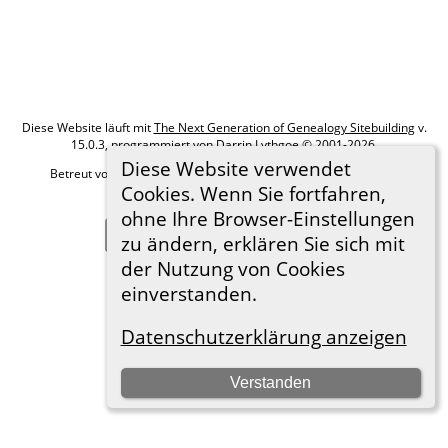
Diese Website läuft mit
The Next Generation of Genealogy Sitebuilding
v.
15.0.3, programmiert von Darrin Lythgoe © 2001-2026.
Diese Website verwendet
Betreut von
Roland zu Dortmund e.V.
. |
Datenschutzerklärung
.
Cookies. Wenn Sie fortfahren,
Hier geht es zum Impressum
ohne Ihre Browser-Einstellungen
Zur Desktop-Webseite wechseln
zu ändern, erklären Sie sich mit
der Nutzung von Cookies
einverstanden.
Datenschutzerklärung anzeigen
Verstanden