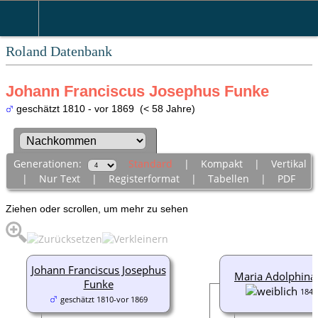
Roland Datenbank
Johann Franciscus Josephus Funke
geschätzt 1810 - vor 1869 (< 58 Jahre)
Generationen:
Standard
|
Kompakt
|
Vertikal
|
Nur Text
|
Registerformat
|
Tabellen
|
PDF
Ziehen oder scrollen, um mehr zu sehen
Johann Franciscus Josephus
Maria Adolphina
Funke
1846
geschätzt 1810-vor 1869