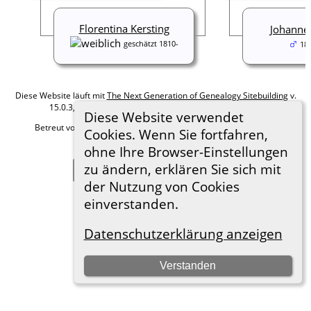
Florentina Kersting
Johanne
geschätzt 1810-
18
Diese Website läuft mit
The Next Generation of Genealogy Sitebuilding
v.
15.0.3, programmiert von Darrin Lythgoe © 2001-2026.
Diese Website verwendet
Betreut von
Roland zu Dortmund e.V.
. |
Datenschutzerklärung
.
Cookies. Wenn Sie fortfahren,
Hier geht es zum Impressum
ohne Ihre Browser-Einstellungen
zu ändern, erklären Sie sich mit
Zur Desktop-Webseite wechseln
der Nutzung von Cookies
einverstanden.
Datenschutzerklärung anzeigen
Verstanden