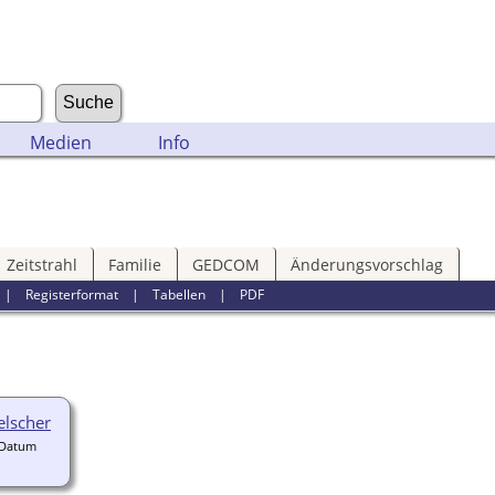
Medien
Info
Zeitstrahl
Familie
GEDCOM
Änderungsvorschlag
|
Registerformat
|
Tabellen
|
PDF
elscher
-Datum