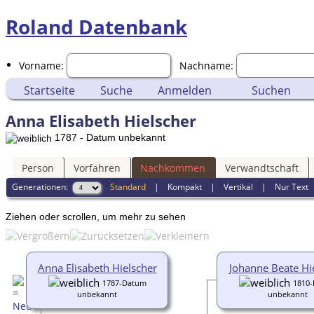
Roland Datenbank
Vorname:
Nachname:
Startseite
Suche
Anmelden
Suchen
Anna Elisabeth Hielscher
1787 - Datum unbekannt
Person
Vorfahren
Nachkommen
Verwandtschaft
Generationen:
Standard
|
Kompakt
|
Vertikal
|
Nur Text
Ziehen oder scrollen, um mehr zu sehen
Anna Elisabeth Hielscher
Johanne Beate Hi
1787-Datum
1810
unbekannt
unbekannt