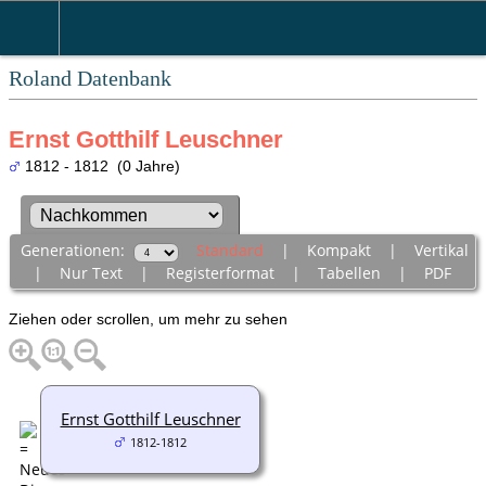
Roland Datenbank
Ernst Gotthilf Leuschner
1812 - 1812 (0 Jahre)
Generationen:
Standard
|
Kompakt
|
Vertikal
|
Nur Text
|
Registerformat
|
Tabellen
|
PDF
Ziehen oder scrollen, um mehr zu sehen
Ernst Gotthilf Leuschner
1812-1812