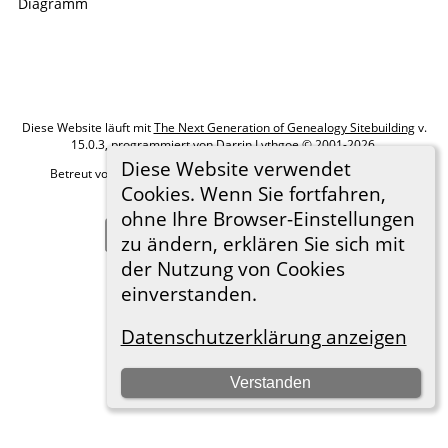
Diese Website läuft mit
The Next Generation of Genealogy Sitebuilding
v.
15.0.3, programmiert von Darrin Lythgoe © 2001-2026.
Diese Website verwendet
Betreut von
Roland zu Dortmund e.V.
. |
Datenschutzerklärung
.
Cookies. Wenn Sie fortfahren,
Hier geht es zum Impressum
ohne Ihre Browser-Einstellungen
Zur Desktop-Webseite wechseln
zu ändern, erklären Sie sich mit
der Nutzung von Cookies
einverstanden.
Datenschutzerklärung anzeigen
Verstanden