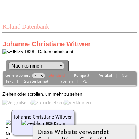
Roland Datenbank
Johanne Christiane Wittwer
1828 - Datum unbekannt
Generationen:
Standard
|
Kompakt
|
Vertikal
|
Nur
Text
|
Registerformat
|
Tabellen
|
PDF
Ziehen oder scrollen, um mehr zu sehen
Johanne Christiane Wittwer
1828-Datum
unbekannt
Diese Website verwendet