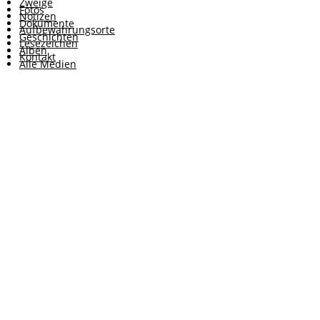
Zweige
Fotos
Notizen
Dokumente
Aufbewahrungsorte
Geschichten
Lesezeichen
Alben
Kontakt
Alle Medien