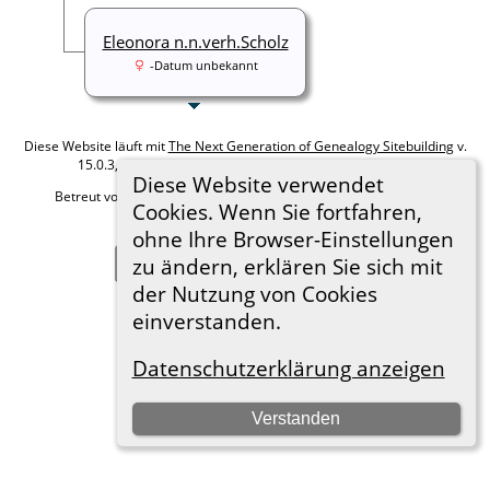
Eleonora n.n.verh.Scholz
-Datum unbekannt
Diese Website läuft mit
The Next Generation of Genealogy Sitebuilding
v.
15.0.3, programmiert von Darrin Lythgoe © 2001-2026.
Diese Website verwendet
Betreut von
Roland zu Dortmund e.V.
. |
Datenschutzerklärung
.
Cookies. Wenn Sie fortfahren,
Hier geht es zum Impressum
ohne Ihre Browser-Einstellungen
zu ändern, erklären Sie sich mit
Zur Desktop-Webseite wechseln
der Nutzung von Cookies
einverstanden.
Datenschutzerklärung anzeigen
Verstanden