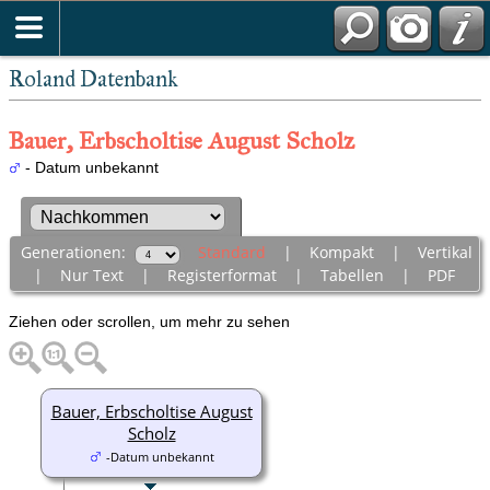
Roland Datenbank
Bauer, Erbscholtise August Scholz
- Datum unbekannt
Generationen:
Standard
|
Kompakt
|
Vertikal
|
Nur Text
|
Registerformat
|
Tabellen
|
PDF
Ziehen oder scrollen, um mehr zu sehen
Bauer, Erbscholtise August
Scholz
-Datum unbekannt