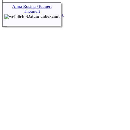
Hier geht es zum Impressum
Anna Rosina /Teunert
Theunert
Zur Desktop-Webseite wechseln
-Datum unbekannt