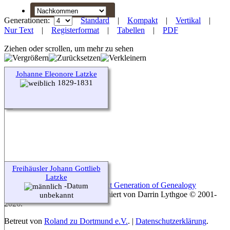
Generationen:
Standard
|
Kompakt
|
Vertikal
|
Nur Text
|
Registerformat
|
Tabellen
|
PDF
Ziehen oder scrollen, um mehr zu sehen
Johanne Eleonore Latzke
1829-1831
Freihäusler Johann Gottlieb
Latzke
Diese Website läuft mit
The Next Generation of Genealogy
-Datum
Sitebuilding
v. 15.0.3, programmiert von Darrin Lythgoe © 2001-
unbekannt
2026.
Betreut von
Roland zu Dortmund e.V.
. |
Datenschutzerklärung
.