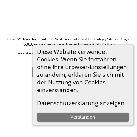
Diese Website läuft mit
The Next Generation of Genealogy Sitebuilding
v.
15.0.3, programmiert von Darrin Lythgoe © 2001-2026.
Diese Website verwendet
Betreut von
Roland zu Dortmund e.V.
. |
Datenschutzerklärung
.
Cookies. Wenn Sie fortfahren,
Hier geht es zum Impressum
ohne Ihre Browser-Einstellungen
Zur Desktop-Webseite wechseln
zu ändern, erklären Sie sich mit
der Nutzung von Cookies
einverstanden.
Datenschutzerklärung anzeigen
Verstanden