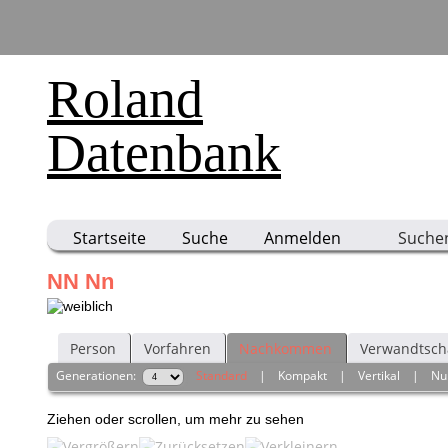
Roland
Datenbank
Startseite
Suche
Anmelden
Suche
NN Nn
Person
Vorfahren
Nachkommen
Verwandtsch
Generationen:
Standard
|
Kompakt
|
Vertikal
|
Nu
Ziehen oder scrollen, um mehr zu sehen