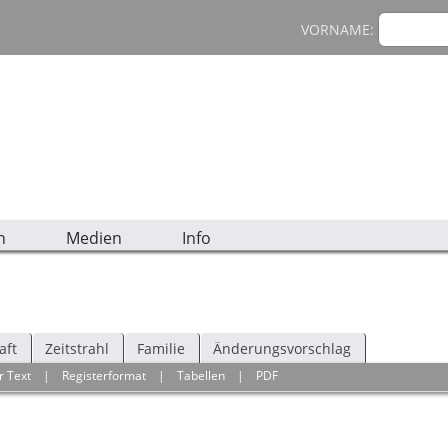
VORNAME:
n
Medien
Info
aft
Zeitstrahl
Familie
Änderungsvorschlag
r Text
|
Registerformat
|
Tabellen
|
PDF