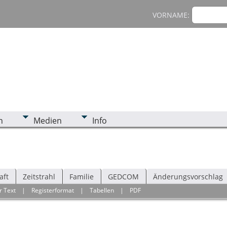
VORNAME:
n
Medien
Info
aft
Zeitstrahl
Familie
GEDCOM
Änderungsvorschlag
r Text
|
Registerformat
|
Tabellen
|
PDF