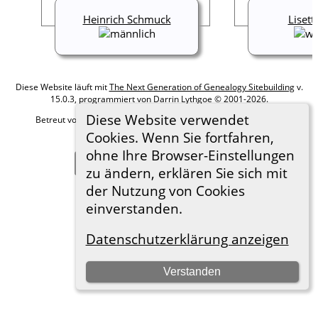
Heinrich Schmuck
Lisett
Diese Website läuft mit
The Next Generation of Genealogy Sitebuilding
v.
15.0.3, programmiert von Darrin Lythgoe © 2001-2026.
Diese Website verwendet
Betreut von
Roland zu Dortmund e.V.
. |
Datenschutzerklärung
.
Cookies. Wenn Sie fortfahren,
Hier geht es zum Impressum
ohne Ihre Browser-Einstellungen
Zur Desktop-Webseite wechseln
zu ändern, erklären Sie sich mit
der Nutzung von Cookies
einverstanden.
Datenschutzerklärung anzeigen
Verstanden