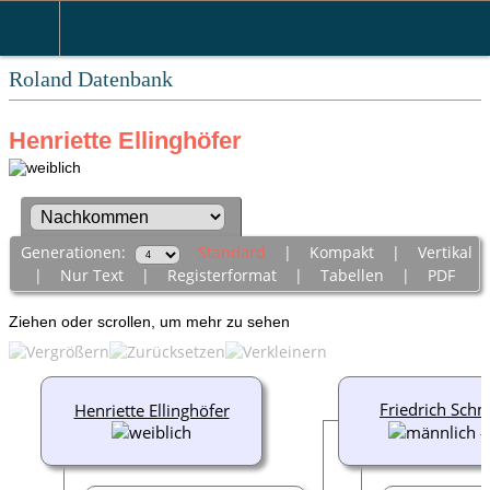
Roland Datenbank
Henriette Ellinghöfer
Generationen:
Standard
|
Kompakt
|
Vertikal
|
Nur Text
|
Registerformat
|
Tabellen
|
PDF
Ziehen oder scrollen, um mehr zu sehen
Friedrich Sch
Henriette Ellinghöfer
-