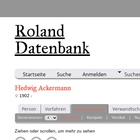
Roland
Datenbank
Startseite
Suche
Anmelden
Suche
Hedwig Ackermann
1902 -
Person
Vorfahren
Nachkommen
Verwandtsch
Generationen:
Standard
|
Kompakt
|
Vertikal
|
Nu
Ziehen oder scrollen, um mehr zu sehen