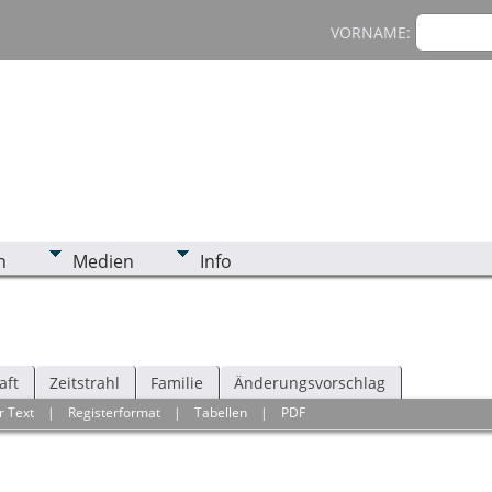
VORNAME:
n
Medien
Info
aft
Zeitstrahl
Familie
Änderungsvorschlag
r Text
|
Registerformat
|
Tabellen
|
PDF