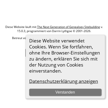
Diese Website läuft mit
The Next Generation of Genealogy Sitebuilding
v.
15.0.3, programmiert von Darrin Lythgoe © 2001-2026.
Betreut von
Roland zu Dortmund e.V.
. |
Datenschutzerklärung
.
Diese Website verwendet
Hier geht es zum Impressum
Cookies. Wenn Sie fortfahren,
ohne Ihre Browser-Einstellungen
Zur Desktop-Webseite wechseln
zu ändern, erklären Sie sich mit
der Nutzung von Cookies
einverstanden.
Datenschutzerklärung anzeigen
Verstanden