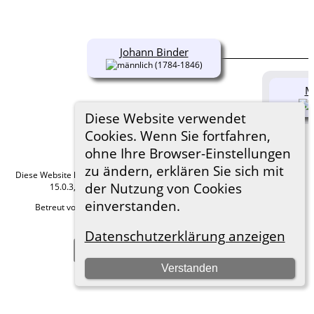
Johann Binder
(1784-1846)
M
Diese Website verwendet
Cookies. Wenn Sie fortfahren,
ohne Ihre Browser-Einstellungen
zu ändern, erklären Sie sich mit
Diese Website läuft mit
The Next Generation of Genealogy Sitebuilding
v.
der Nutzung von Cookies
15.0.3, programmiert von Darrin Lythgoe © 2001-2026.
einverstanden.
Betreut von
Roland zu Dortmund e.V.
. |
Datenschutzerklärung
.
Hier geht es zum Impressum
Datenschutzerklärung anzeigen
Zur Desktop-Webseite wechseln
Verstanden