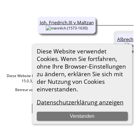
Joh. Friedrich.III v.Maltzan
(1573-1630)
Albrecht
Diese Website verwendet
Cookies. Wenn Sie fortfahren,
ohne Ihre Browser-Einstellungen
zu ändern, erklären Sie sich mit
Diese Website läuft mit
The Next Generation of Genealogy Sitebuilding
v.
der Nutzung von Cookies
15.0.3, programmiert von Darrin Lythgoe © 2001-2026.
einverstanden.
Betreut von
Roland zu Dortmund e.V.
. |
Datenschutzerklärung
.
Hier geht es zum Impressum
Datenschutzerklärung anzeigen
Zur Desktop-Webseite wechseln
Verstanden