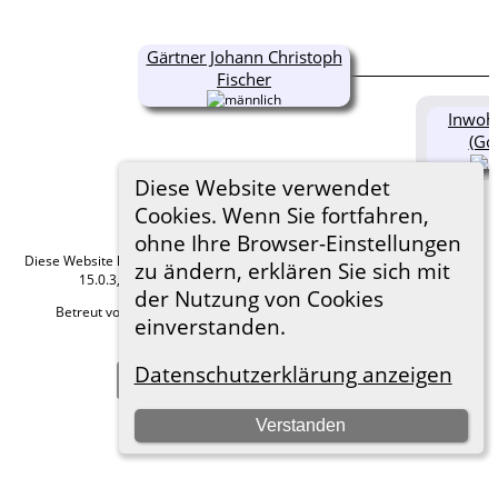
Gärtner Johann Christoph
Fischer
Inwohn
(Got
Diese Website verwendet
Cookies. Wenn Sie fortfahren,
ohne Ihre Browser-Einstellungen
Diese Website läuft mit
The Next Generation of Genealogy Sitebuilding
v.
zu ändern, erklären Sie sich mit
15.0.3, programmiert von Darrin Lythgoe © 2001-2026.
der Nutzung von Cookies
Betreut von
Roland zu Dortmund e.V.
. |
Datenschutzerklärung
.
einverstanden.
Hier geht es zum Impressum
Datenschutzerklärung anzeigen
Zur Desktop-Webseite wechseln
Verstanden