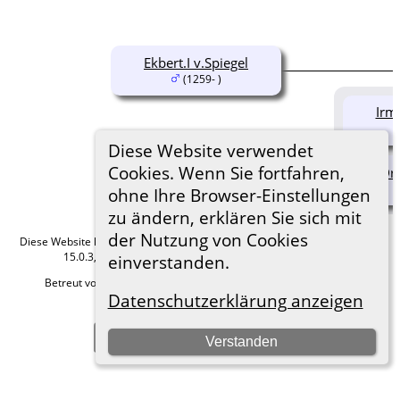
Ekbert.I v.Spiegel
(1259- )
Irm
Diese Website verwendet
Cookies. Wenn Sie fortfahren,
Dru
ohne Ihre Browser-Einstellungen
zu ändern, erklären Sie sich mit
der Nutzung von Cookies
Diese Website läuft mit
The Next Generation of Genealogy Sitebuilding
v.
15.0.3, programmiert von Darrin Lythgoe © 2001-2026.
einverstanden.
Betreut von
Roland zu Dortmund e.V.
. |
Datenschutzerklärung
.
Datenschutzerklärung anzeigen
Hier geht es zum Impressum
Zur Desktop-Webseite wechseln
Verstanden