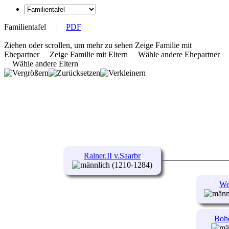
Familientafel
|
PDF
Ziehen oder scrollen, um mehr zu sehen
Zeige Familie mit
Ehepartner
Zeige Familie mit Eltern
Wähle andere Ehepartner
Wähle andere Eltern
Rainer.II v.Saarbr
(1210-1284)
We
Bohe