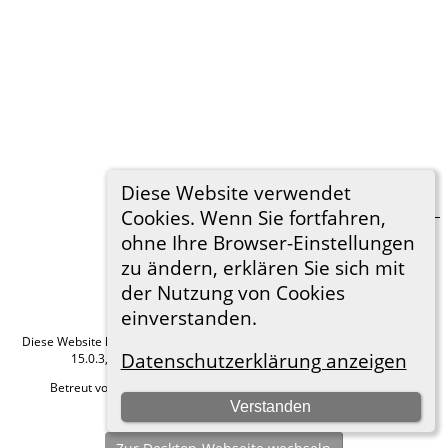
Diese Website verwendet
Rudolf Friedrich v.Watzdorf
Cookies. Wenn Sie fortfahren,
(1805- )
ohne Ihre Browser-Einstellungen
zu ändern, erklären Sie sich mit
der Nutzung von Cookies
einverstanden.
Diese Website läuft mit
The Next Generation of Genealogy Sitebuilding
v.
Datenschutzerklärung anzeigen
15.0.3, programmiert von Darrin Lythgoe © 2001-2026.
Betreut von
Roland zu Dortmund e.V.
. |
Datenschutzerklärung
.
Verstanden
Hier geht es zum Impressum