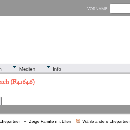
VORNAME:
n
Medien
Info
bach (F41646)
 Ehepartner
Zeige Familie mit Eltern
Wähle andere Ehepartne