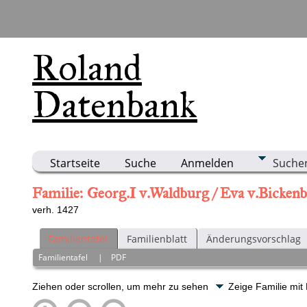
Roland
Datenbank
Startseite
Suche
Anmelden
Suche
Familie: Georg.I v.Waldburg / Eva v.Bicken
verh. 1427
Familientafel
Familienblatt
Änderungsvorschlag
Familientafel
|
PDF
Ziehen oder scrollen, um mehr zu sehen
Zeige Familie mit