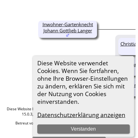
Inwohner-Gartenknecht
Johann Gottlieb Langer
Christia
Diese Website verwendet
Johann 
Cookies. Wenn Sie fortfahren,
ohne Ihre Browser-Einstellungen
Johann 
zu ändern, erklären Sie sich mit
der Nutzung von Cookies
einverstanden.
Diese Website läuft mit
The Next Generation of Genealogy Sitebuilding
v.
Datenschutzerklärung anzeigen
15.0.3, programmiert von Darrin Lythgoe © 2001-2026.
Betreut von
Roland zu Dortmund e.V.
. |
Datenschutzerklärung
.
Verstanden
Hier geht es zum Impressum