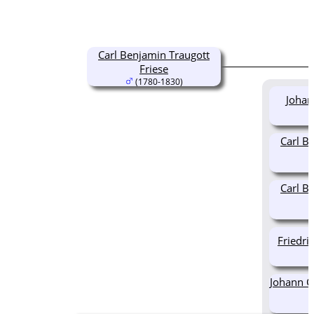
Carl Benjamin Traugott
Friese
(1780-1830)
Johan
Carl B
Carl B
Friedri
Johann Ch