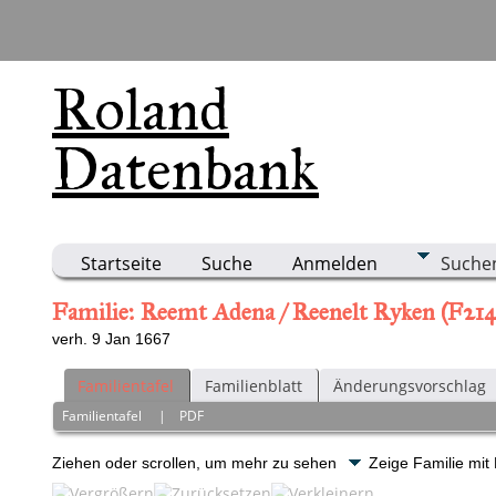
Roland
Datenbank
Startseite
Suche
Anmelden
Suche
Familie: Reemt Adena / Reenelt Ryken (F214
verh. 9 Jan 1667
Familientafel
Familienblatt
Änderungsvorschlag
Familientafel
|
PDF
Ziehen oder scrollen, um mehr zu sehen
Zeige Familie mit