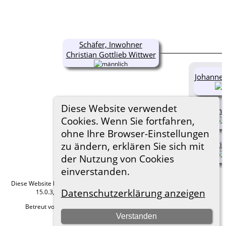
Schäfer, Inwohner
Christian Gottlieb Wittwer
Johanne 
Diese Website verwendet
Johann
Cookies. Wenn Sie fortfahren,
ohne Ihre Browser-Einstellungen
Ernsti
zu ändern, erklären Sie sich mit
der Nutzung von Cookies
einverstanden.
Diese Website läuft mit
The Next Generation of Genealogy Sitebuilding
v.
Datenschutzerklärung anzeigen
15.0.3, programmiert von Darrin Lythgoe © 2001-2026.
Betreut von
Roland zu Dortmund e.V.
. |
Datenschutzerklärung
.
Verstanden
Hier geht es zum Impressum