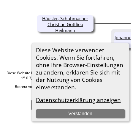
Häusler, Schuhmacher
Christian Gottlieb
Heilmann
Johanne 
Diese Website verwendet
Cookies. Wenn Sie fortfahren,
ohne Ihre Browser-Einstellungen
zu ändern, erklären Sie sich mit
Diese Website läuft mit
The Next Generation of Genealogy Sitebuilding
v.
15.0.3, programmiert von Darrin Lythgoe © 2001-2026.
der Nutzung von Cookies
einverstanden.
Betreut von
Roland zu Dortmund e.V.
. |
Datenschutzerklärung
.
Hier geht es zum Impressum
Datenschutzerklärung anzeigen
Zur Desktop-Webseite wechseln
Verstanden