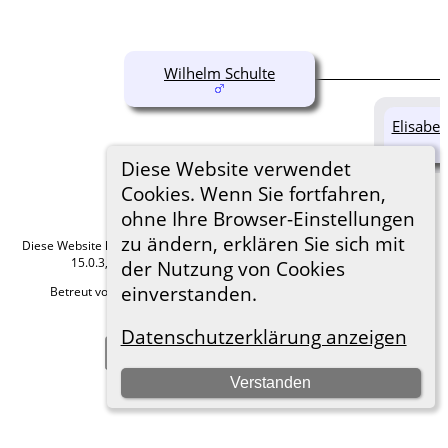
Wilhelm Schulte
Elisabet
Diese Website verwendet
Cookies. Wenn Sie fortfahren,
ohne Ihre Browser-Einstellungen
zu ändern, erklären Sie sich mit
Diese Website läuft mit
The Next Generation of Genealogy Sitebuilding
v.
15.0.3, programmiert von Darrin Lythgoe © 2001-2026.
der Nutzung von Cookies
einverstanden.
Betreut von
Roland zu Dortmund e.V.
. |
Datenschutzerklärung
.
Hier geht es zum Impressum
Datenschutzerklärung anzeigen
Zur Desktop-Webseite wechseln
Verstanden