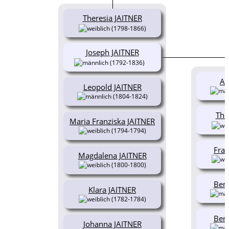
Theresia JAITNER
(1798-1866)
Joseph JAITNER
(1792-1836)
Ad
Leopold JAITNER
(1804-1824)
The
Maria Franziska JAITNER
(1794-1794)
Fran
Magdalena JAITNER
(1800-1800)
Ben
Klara JAITNER
(1782-1784)
Ben
Johanna JAITNER