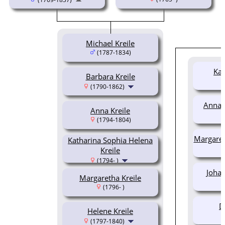
Michael Kreile
(1787-1834)
Kat
Barbara Kreile
(1790-1862)
Anna K
Anna Kreile
(1794-1804)
Margaret
Katharina Sophia Helena
Kreile
(1794- )
Johan
Margaretha Kreile
(1796- )
D
Helene Kreile
(1797-1840)