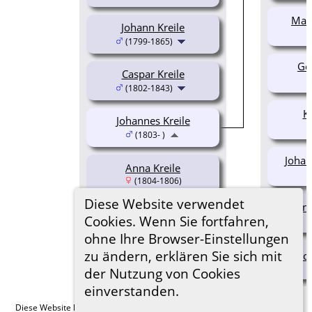
Marg
Johann Kreile
(1799-1865)
Ger
Caspar Kreile
(1802-1843)
K
Johannes Kreile
(1803- )
Johan
Anna Kreile
(1804-1806)
Diese Website verwendet
Anna
Katharina Kreile
Cookies. Wenn Sie fortfahren,
(1806-1847)
ohne Ihre Browser-Einstellungen
zu ändern, erklären Sie sich mit
Mich
der Nutzung von Cookies
einverstanden.
Diese Website läuft mit
The Next Generation of Genealogy Sitebuilding
v.