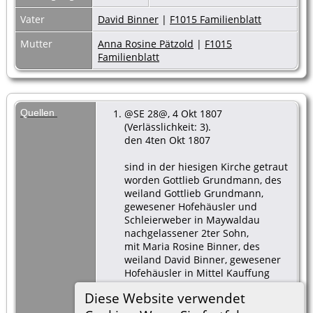
Vater
David Binner
|
F1015 Familienblatt
Mutter
Anna Rosine Pätzold
|
F1015
Familienblatt
Quellen
@SE 28@, 4 Okt 1807
(Verlässlichkeit: 3).
den 4ten Okt 1807
sind in der hiesigen Kirche getraut
worden Gottlieb Grundmann, des
weiland Gottlieb Grundmann,
gewesener Hofehäusler und
Schleierweber in Maywaldau
nachgelassener 2ter Sohn,
mit Maria Rosine Binner, des
weiland David Binner, gewesener
Hofehäusler in Mittel Kauffung
unter Niemitz, nachgelassene
Diese Website verwendet
einzige Tochter.