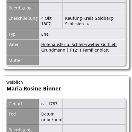
Beerdigung
Eheschließung
4 Okt
Kaufung-Kreis Goldberg-
1807
Schlesien
Typ
Ehe
Vater
Hofehäusler u. Schleierweber Gottlieb
Grundmann
|
F1211 Familienblatt
Mutter
weiblich
Maria Rosine Binner
Geburt
ca. 1783
Tod
Datum
unbekannt
Beerdigung