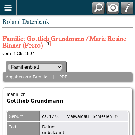
Roland Datenbank
Familie: Gottlieb Grundmann / Maria Rosine
[
1
]
Binner (F1210)
verh. 4 Okt 1807
Angaben zur Familie
|
PDF
männlich
Gottlieb Grundmann
Geburt
ca. 1778
Maiwaldau - Schlesien
Tod
Datum
unbekannt