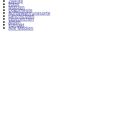
Zweige
Fotos
Notizen
Dokumente
Aufbewahrungsorte
Geschichten
Lesezeichen
Alben
Kontakt
Alle Medien