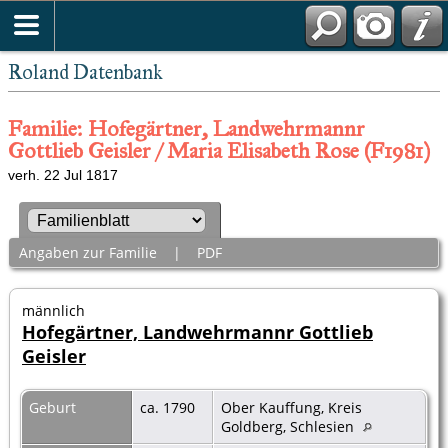
Roland Datenbank
Familie: Hofegärtner, Landwehrmannr
Gottlieb Geisler / Maria Elisabeth Rose (F1981)
verh. 22 Jul 1817
Angaben zur Familie
|
PDF
männlich
Hofegärtner, Landwehrmannr Gottlieb
Geisler
Geburt
ca. 1790
Ober Kauffung, Kreis
Goldberg, Schlesien