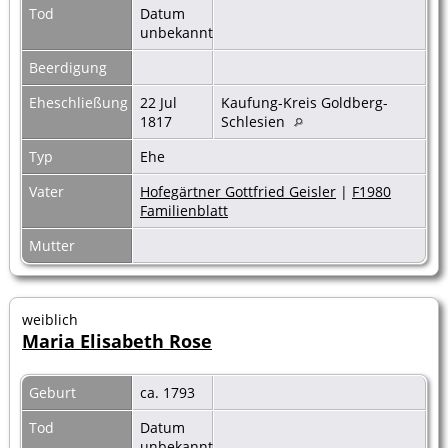
Tod
Datum
unbekannt
Beerdigung
Eheschließung
22 Jul
Kaufung-Kreis Goldberg-
1817
Schlesien
Typ
Ehe
Vater
Hofegärtner Gottfried Geisler
|
F1980
Familienblatt
Mutter
weiblich
Maria Elisabeth Rose
Geburt
ca. 1793
Tod
Datum
unbekannt