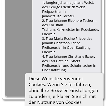
1. Jungfer Johanne Juliane Weist,
des George Friedrich Weist,
Freigaertner in
Janowitz 2te Tochter
2. Frau Johanne Eleonore Tschorn,
des Christian
Tschorn, Kalkmeister im Rodelande,
Eheweib
3. Frau Maria Rosine Friebe des
Johann Christoph Friebe,
Freihaeusler in Ober Kauffung
Eheweib
4. Frau Johanne Christiane Exner,
des Karl Gottlieb Exners
Freihaeusler und Schuhmacher in
Ober Kauffung
5. Junggeselle Gottlieb Friese, des
Diese Website verwendet
Gottfried Friese, Hofegaertner
in Ober Kauffung aeltester Sohn
Cookies. Wenn Sie fortfahren,
6. Johann Gottlieb Tauber,
ohne Ihre Browser-Einstellungen
Inwohner und Weber in Altenberg
zu ändern, erklären Sie sich mit
der Nutzung von Cookies