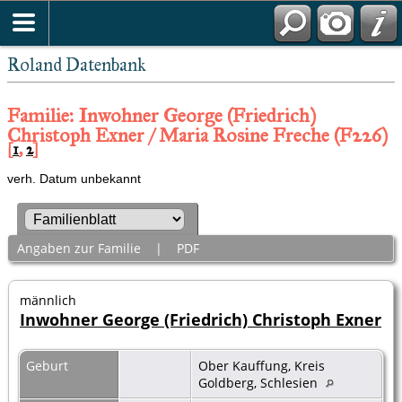
Roland Datenbank
Familie: Inwohner George (Friedrich)
Christoph Exner / Maria Rosine Freche (F226)
[
1
,
2
]
verh. Datum unbekannt
Angaben zur Familie
|
PDF
männlich
Inwohner George (Friedrich) Christoph Exner
Geburt
Ober Kauffung, Kreis
Goldberg, Schlesien