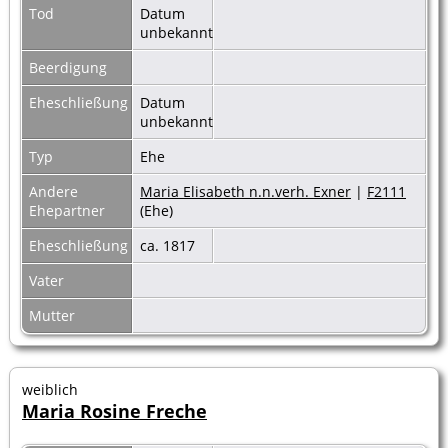
Tod
Datum
unbekannt
Beerdigung
Eheschließung
Datum
unbekannt
Typ
Ehe
Andere
Maria Elisabeth n.n.verh. Exner
|
F2111
Ehepartner
(Ehe)
Eheschließung
ca. 1817
Vater
Mutter
weiblich
Maria Rosine Freche