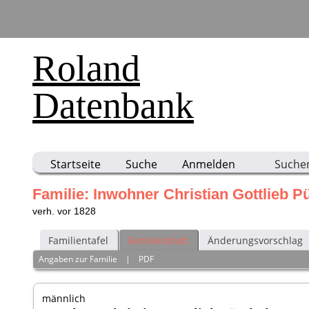
Roland
Datenbank
Startseite
Suche
Anmelden
Suche
Familie: Inwohner Christian Gottlieb P
verh. vor 1828
Familientafel
Familienblatt
Änderungsvorschlag
Angaben zur Familie
|
PDF
männlich