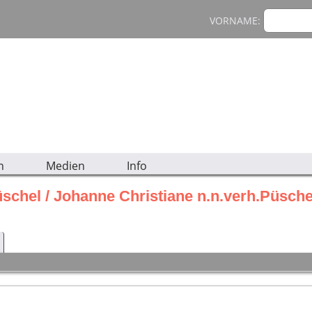
VORNAME:
n
Medien
Info
üschel / Johanne Christiane n.n.verh.Püsche