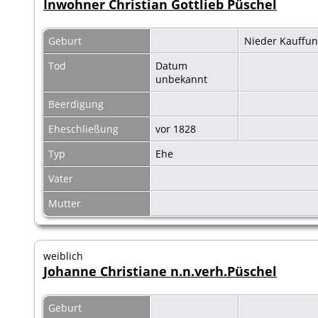
Inwohner Christian Gottlieb Püschel
Geburt
Nieder Kauffun
Tod
Datum
unbekannt
Beerdigung
Eheschließung
vor 1828
Typ
Ehe
Vater
Mutter
weiblich
Johanne Christiane n.n.verh.Püschel
Geburt