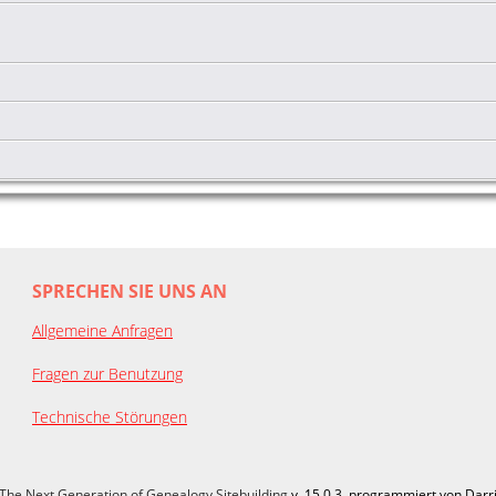
SPRECHEN SIE UNS AN
Allgemeine Anfragen
Fragen zur Benutzung
Technische Störungen
The Next Generation of Genealogy Sitebuilding
v. 15.0.3, programmiert von Darr