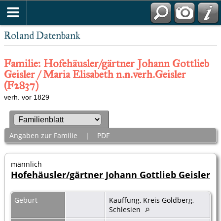
Roland Datenbank
Familie: Hofehäusler/gärtner Johann Gottlieb
Geisler / Maria Elisabeth n.n.verh.Geisler
(F2837)
verh. vor 1829
Angaben zur Familie
|
PDF
männlich
Hofehäusler/gärtner Johann Gottlieb Geisler
Geburt
Kauffung, Kreis Goldberg,
Schlesien