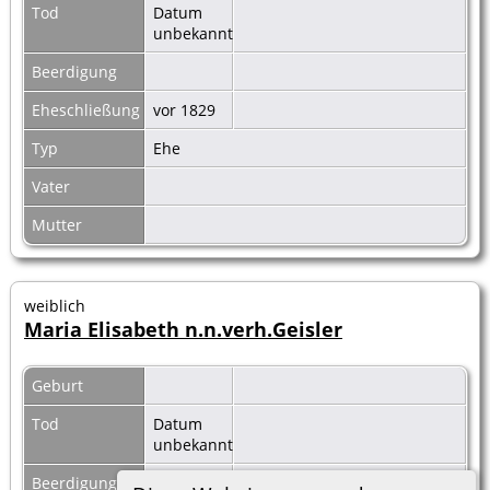
Tod
Datum
unbekannt
Beerdigung
Eheschließung
vor 1829
Typ
Ehe
Vater
Mutter
weiblich
Maria Elisabeth n.n.verh.Geisler
Geburt
Tod
Datum
unbekannt
Beerdigung