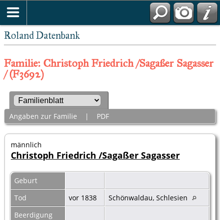
Roland Datenbank
Familie: Christoph Friedrich /Sagaßer Sagasser
/ (F3692)
Angaben zur Familie
|
PDF
männlich
Christoph Friedrich /Sagaßer Sagasser
Geburt
Tod
vor 1838
Schönwaldau, Schlesien
Beerdigung