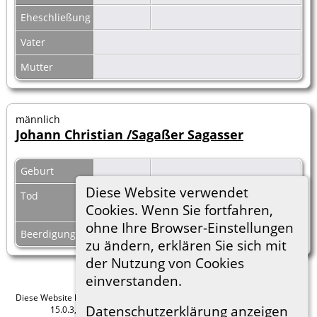
Eheschließung
Vater
Mutter
männlich
Johann Christian /Sagaßer Sagasser
Geburt
Diese Website verwendet
Tod
Datum
Cookies. Wenn Sie fortfahren,
unbekannt
ohne Ihre Browser-Einstellungen
Beerdigung
zu ändern, erklären Sie sich mit
der Nutzung von Cookies
einverstanden.
Diese Website läuft mit
The Next Generation of Genealogy Sitebuilding
v.
Datenschutzerklärung anzeigen
15.0.3, programmiert von Darrin Lythgoe © 2001-2026.