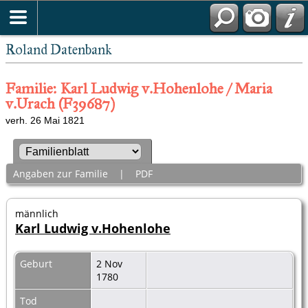
Roland Datenbank
Familie: Karl Ludwig v.Hohenlohe / Maria
v.Urach (F39687)
verh. 26 Mai 1821
Angaben zur Familie
|
PDF
männlich
Karl Ludwig v.Hohenlohe
Geburt
2 Nov
1780
Tod