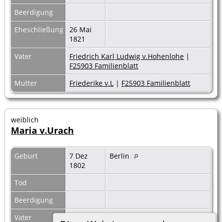
Beerdigung
Eheschließung
26 Mai
1821
Vater
Friedrich Karl Ludwig v.Hohenlohe
|
F25903 Familienblatt
Mutter
Friederike v.L
|
F25903 Familienblatt
weiblich
Maria v.Urach
Geburt
7 Dez
Berlin
1802
Tod
Beerdigung
Vater
Heinrich Karl Friedrich v.W
|
F00452