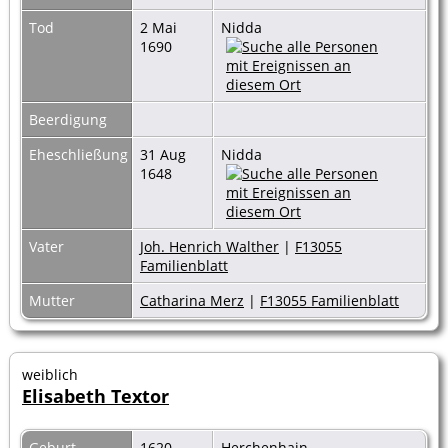
Tod
2 Mai
Nidda
1690
Beerdigung
Eheschließung
31 Aug
Nidda
1648
Vater
Joh. Henrich Walther
|
F13055
Familienblatt
Mutter
Catharina Merz
|
F13055 Familienblatt
weiblich
Elisabeth Textor
Geburt
1620
Herchenhain