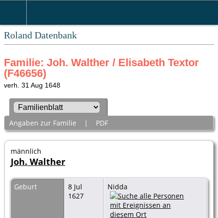
Roland Datenbank
Familie: Joh. Walther / Elisabeth Textor
(F46656)
verh. 31 Aug 1648
Angaben zur Familie
|
PDF
männlich
Joh. Walther
Geburt
8 Jul
Nidda
1627