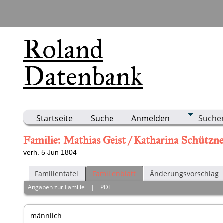
Roland
Datenbank
Startseite
Suche
Anmelden
Suche
Familie: Mathias Geist / Katharina Schützne
verh. 5 Jun 1804
Familientafel
Familienblatt
Änderungsvorschlag
Angaben zur Familie
|
PDF
männlich