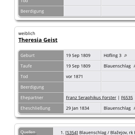
Tod
Beerdigung
weiblich
Theresia Geist
Geburt
19 Sep 1809
Höfling 3
Taufe
19 Sep 1809
Blauenschlag
Tod
vor 1871
Beerdigung
Ehepartner
Franz Seraphikus Forster
|
F6535
Eheschließung
29 Jan 1834
Blauenschlag
Quellen
[
S354
] Blauenschlag / Blažejov, rk 