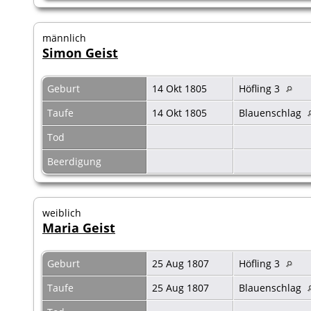
männlich
Simon Geist
Geburt
14 Okt 1805
Höfling 3
Taufe
14 Okt 1805
Blauenschlag
Tod
Beerdigung
weiblich
Maria Geist
Geburt
25 Aug 1807
Höfling 3
Taufe
25 Aug 1807
Blauenschlag