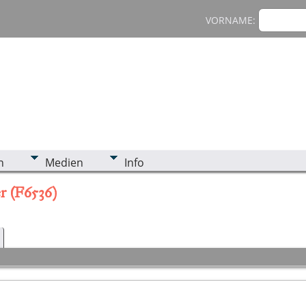
VORNAME:
n
Medien
Info
r (F6536)