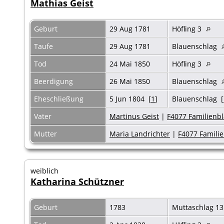
Mathias Geist
Geburt
29 Aug 1781
Höfling 3
Taufe
29 Aug 1781
Blauenschlag
Tod
24 Mai 1850
Höfling 3
Beerdigung
26 Mai 1850
Blauenschlag
Eheschließung
5 Jun 1804 [
1
]
Blauenschlag [
Vater
Martinus Geist
|
F4077 Familienbl
Mutter
Maria Landrichter
|
F4077 Familie
weiblich
Katharina Schützner
Geburt
1783
Muttaschlag 13