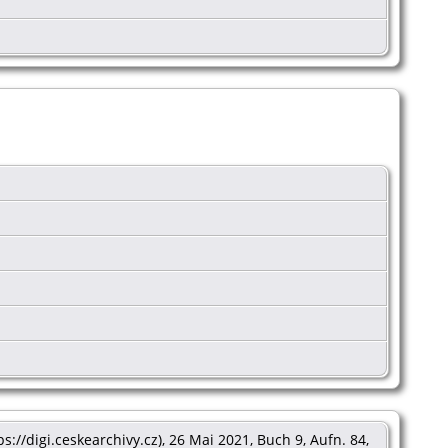
tps://digi.ceskearchivy.cz), 26 Mai 2021, Buch 9, Aufn. 84,