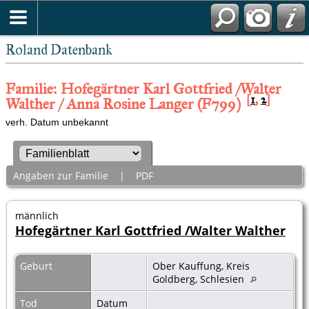
Roland Datenbank
Familie: Hofegärtner Karl Gottfried /Walter
[
1
,
2
]
Walther / Anna Rosine Langer (F799)
verh. Datum unbekannt
Angaben zur Familie
|
PDF
männlich
Hofegärtner Karl Gottfried /Walter Walther
Geburt
Ober Kauffung, Kreis
Goldberg, Schlesien
Tod
Datum