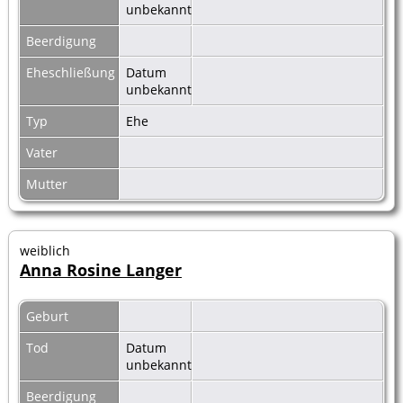
unbekannt
Beerdigung
Eheschließung
Datum
unbekannt
Typ
Ehe
Vater
Mutter
weiblich
Anna Rosine Langer
Geburt
Tod
Datum
unbekannt
Beerdigung