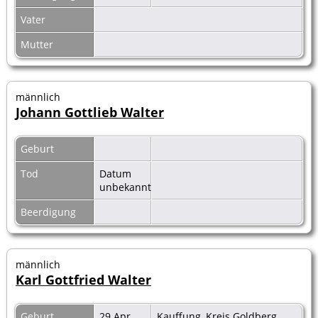
Vater
Mutter
männlich
Johann Gottlieb Walter
Geburt
Tod
Datum
unbekannt
Beerdigung
männlich
Karl Gottfried Walter
Geburt
29 Apr
Kauffung, Kreis Goldberg,