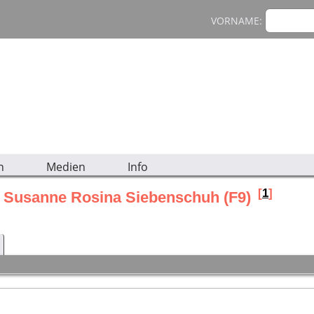
VORNAME:
n
Medien
Info
[
1
]
na Susanne Rosina Siebenschuh (F9)