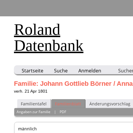
Roland
Datenbank
Startseite
Suche
Anmelden
Suche
Familie: Johann Gottlieb Börner / An
verh. 21 Apr 1801
Familientafel
Familienblatt
Änderungsvorschlag
Angaben zur Familie
|
PDF
männlich