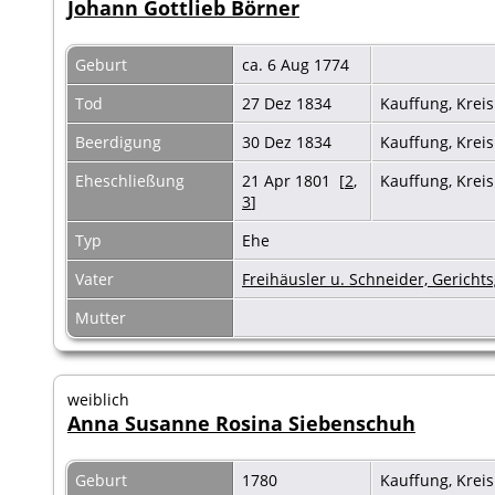
Johann Gottlieb Börner
Geburt
ca. 6 Aug 1774
Tod
27 Dez 1834
Kauffung, Krei
Beerdigung
30 Dez 1834
Kauffung, Krei
Eheschließung
21 Apr 1801 [
2
,
Kauffung, Kreis
3
]
Typ
Ehe
Vater
Freihäusler u. Schneider, Gericht
Mutter
weiblich
Anna Susanne Rosina Siebenschuh
Geburt
1780
Kauffung, Krei