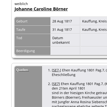
weiblich
Johanne Caroline Börner
Geburt
28 Aug 1817
Kauffung, Krei
Taufe
31 Aug 1817
Kauffung, Krei
Tod
Datum
unbekannt
Beerdigung
Quellen
[
SE7-
] Ehen Kauffung 1801 Pag.7, (
Eheschließung
[
SE7
] Ehen Kauffung 1801 Pag.7, (M
den 21ten April 1801
sind in der hiesigen Kirche getra
Börners (Boerner), Freihaeusler u
mit Jungfer Anna Rosina Siebensc
nachgelassene eheliche aelteste T