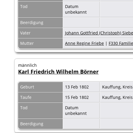
Tod
Datum
unbekannt
Beerdigung
Vater
Johann Gottfried (Christoph) Sie
Mutter
Anne Regine Friebe
|
F330 Familie
männlich
Karl Friedrich Wilhelm Börner
Geburt
13 Feb 1802
Kauffung, Krei
Taufe
15 Feb 1802
Kauffung, Krei
Tod
Datum
unbekannt
Beerdigung