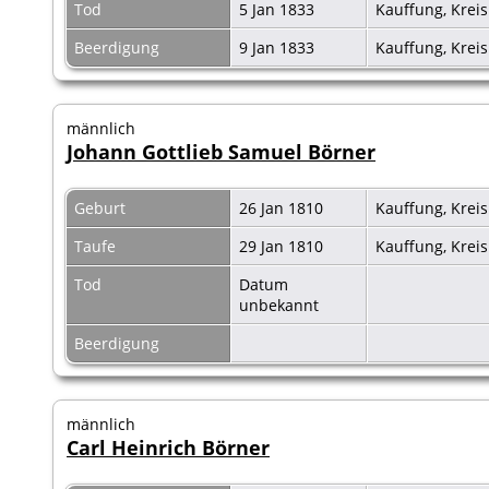
Tod
5 Jan 1833
Kauffung, Krei
Beerdigung
9 Jan 1833
Kauffung, Krei
männlich
Johann Gottlieb Samuel Börner
Geburt
26 Jan 1810
Kauffung, Krei
Taufe
29 Jan 1810
Kauffung, Krei
Tod
Datum
unbekannt
Beerdigung
männlich
Carl Heinrich Börner