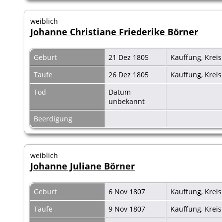
weiblich
Johanne Christiane Friederike Börner
Geburt
21 Dez 1805
Kauffung, Krei
Taufe
26 Dez 1805
Kauffung, Krei
Tod
Datum
unbekannt
Beerdigung
weiblich
Johanne Juliane Börner
Geburt
6 Nov 1807
Kauffung, Krei
Taufe
9 Nov 1807
Kauffung, Krei