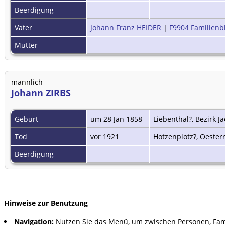
Beerdigung
Vater
Johann Franz HEIDER
|
F9904 Familienbl
Mutter
männlich
Johann ZIRBS
Geburt
um 28 Jan 1858
Liebenthal?, Bezirk 
Tod
vor 1921
Hotzenplotz?, Oeste
Beerdigung
Hinweise zur Benutzung
Navigation:
Nutzen Sie das Menü, um zwischen Personen, Fam