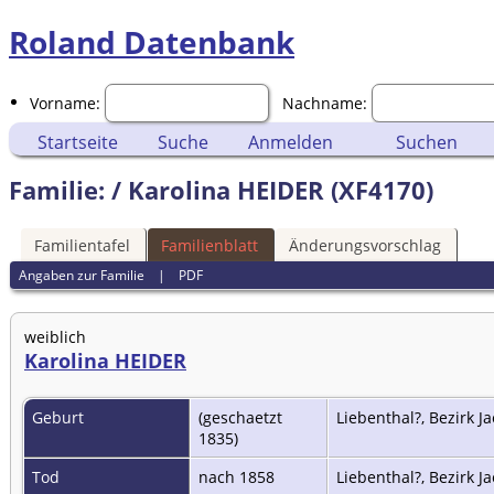
Roland Datenbank
Vorname:
Nachname:
Startseite
Suche
Anmelden
Suchen
Familie: / Karolina HEIDER (XF4170)
Familientafel
Familienblatt
Änderungsvorschlag
Angaben zur Familie
|
PDF
weiblich
Karolina HEIDER
Geburt
(geschaetzt
Liebenthal?, Bezirk 
1835)
Tod
nach 1858
Liebenthal?, Bezirk 