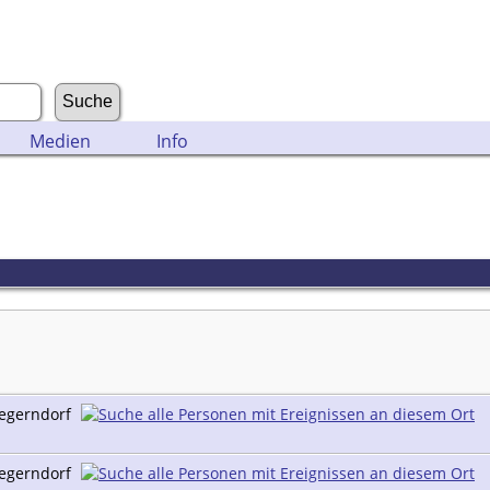
Medien
Info
Jaegerndorf
Jaegerndorf