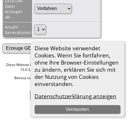
GEDCOM-
Datei
erzeugen
ab:
Anzahl
Generationen:
Diese Website verwendet
Cookies. Wenn Sie fortfahren,
ohne Ihre Browser-Einstellungen
Diese Website läuft mit
The Next Generation of Genealogy Sitebuilding
v.
zu ändern, erklären Sie sich mit
15.0.3, programmiert von Darrin Lythgoe © 2001-2026.
der Nutzung von Cookies
Betreut von
Roland zu Dortmund e.V.
. |
Datenschutzerklärung
.
einverstanden.
Hier geht es zum Impressum
Zur Desktop-Webseite wechseln
Datenschutzerklärung anzeigen
Verstanden